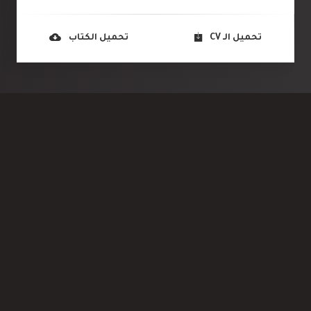
تحميل الـ CV
تحميل الكتاب
المؤهلات العلمية
2018 - 2019
التدريب التقني TVTC
الطائف
هندسة في دعم أنظمة الشبكات بمعدل 4.84 بتقدير
ممتاز مع مرتبة الشرف الأولى